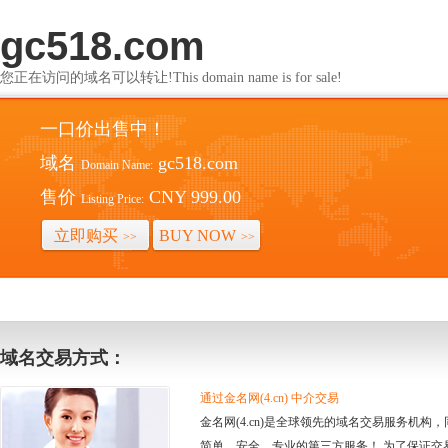
gc518.com
您正在访问的域名可以转让!This domain name is for sale!
一口价出售中！
域名
gc518.com
Domain Name:
售价
CNY 999.00
Listing Price:
立即购买
BUY NOW
>>
>>
域名交易方式：
通过金名网(4.cn) 中介交易
金名网(4.cn)是全球领先的域名交易服务机
简单、安全、专业的第三方服务！ 为了保证交