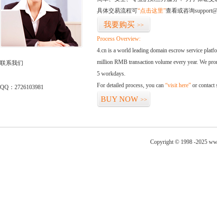
具体交易流程可
“点击这里”
查看或咨询support@
我要购买
>>
Process Overview:
4.cn is a world leading domain escrow service plat
million RMB transaction volume every year. We promi
联系我们
5 workdays.
For detailed process, you can
“visit here”
or contact
QQ：2726103981
BUY NOW
>>
Copyright © 1998 -2025 ww